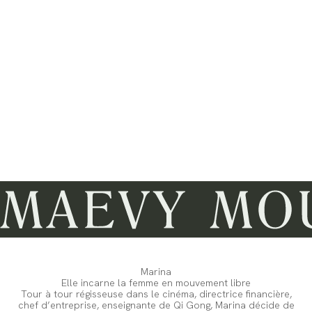
Ce concept peut se retrouver au travers des vêtements que
nous portons car ils nous permettent d'exprimer qui nous
sommes réellement. Pour MAEVY, les tenues peuvent être
l’expression de notre authenticité, le reflet de notre
cheminement vers notre MOUVEMENT LIBRE.
Les collections de la marque reprennent cet état d’esprit.
Liberté de styles et de couleurs, avec des matières fluides et
des coupes amples pleines de mouvements.
Libre dans ses vêtements pour être libre dans sa vie, c’est ça
le MOUVEMENT LIBRE selon MAEVY.
Marina
Elle incarne la femme en mouvement libre
Tour à tour régisseuse dans le cinéma, directrice financière,
chef d’entreprise, enseignante de Qi Gong, Marina décide de