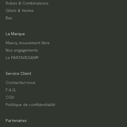
e
Robes & Combinaisons
n
v
Gilets & Vestes
o
Bas
u
s
a
b
La Marque
o
n
Maevy, mouvement libre
n
Nos engagements
a
n
Le PANTAVEGAN®
t
à
n
Service Client
o
t
Contactez-nous
r
e
F.A.Q.
n
e
CGV
w
Politique de confidentialité
s
l
e
t
Partenaires
t