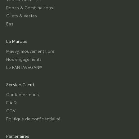
e
Robes & Combinaisons
s
!
Gilets & Vestes
E
Bas
n
g
u
i
La Marque
s
e
Maevy, mouvement libre
d
Nos engagements
e
c
Le PANTAVEGAN®
a
d
e
a
Service Client
u
d
Contactez-nous
e
F.A.Q.
b
i
CGV
e
Politique de confidentialité
n
v
e
n
Partenaires
u